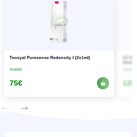
Teosyal Puresense Redensity I (2x1ml)
ZO Ret
50ml
Avaible
Avaible
75
€
128