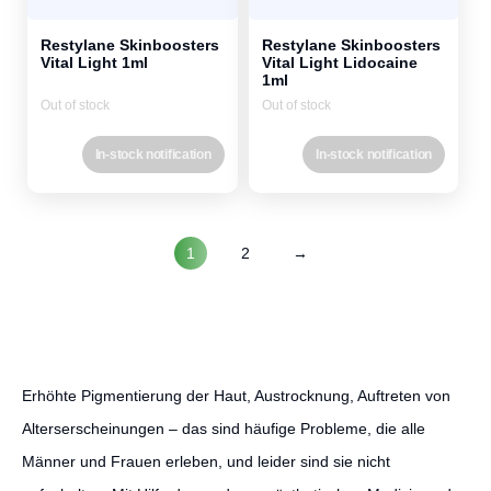
Restylane Skinboosters
Restylane Skinboosters
Vital Light 1ml
Vital Light Lidocaine
1ml
Out of stock
Out of stock
In-stock notification
In-stock notification
1
2
→
Erhöhte Pigmentierung der Haut, Austrocknung, Auftreten von
Alterserscheinungen – das sind häufige Probleme, die alle
Männer und Frauen erleben, und leider sind sie nicht