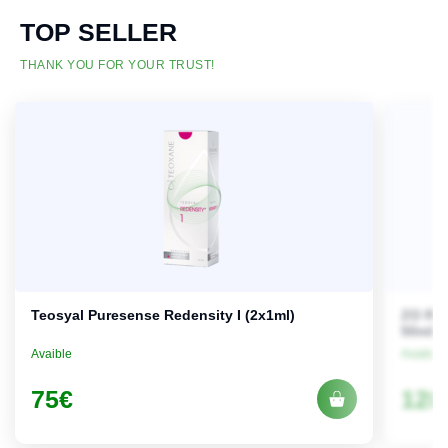
TOP SELLER
THANK YOU FOR YOUR TRUST!
Teosyal Puresense Redensity I (2x1ml)
ZO Ret
50ml
Avaible
Avaible
75
€
128