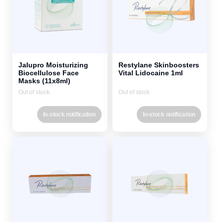
Jalupro Moisturizing
Restylane Skinboosters
Biocellulose Face
Vital Lidocaine 1ml
Masks (11x8ml)
Out of stock
Out of stock
In-stock notification
In-stock notification