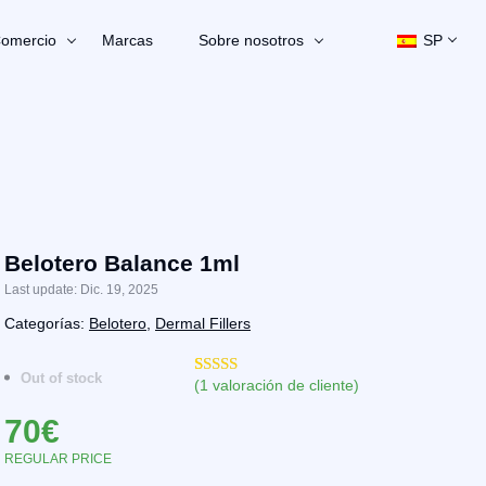
omercio
Marcas
Sobre nosotros
SP
Belotero Balance 1ml
Last update: Dic. 19, 2025
Categorías:
Belotero
,
Dermal Fillers
Out of stock
(
1
valoración de cliente)
Valorado
3
con
4.67
de
70
€
5 en base a
valoraciones
de clientes
REGULAR PRICE