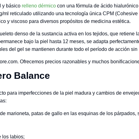
l y básico
relleno dérmico
con una fórmula de ácido hialurónico 
/ml reticulado utilizando una tecnología única CPM (Cohesive P
o y viscoso para diversos propósitos de medicina estética.
ueleto denso de la sustancia activa en los tejidos, que retiene 
permanece bajo la piel hasta 12 meses, se adapta perfectamente 
les del gel se mantienen durante todo el período de acción sin
e.com. Ofrecemos precios razonables y muchos bonificaciones 
ero Balance
cto para imperfecciones de la piel madura y cambios de envejec
cas:
s de marioneta, patas de gallo en las esquinas de los párpados,
 los labios;