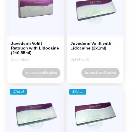
Juvederm Volift
Juvederm Volift with
Retouch with Lidocaine
Lidocaine (2x1ml)
(2×0.55ml)
Out of stock
Out of stock
In-stock notification
In-stock notification
¡Oferta!
¡Oferta!