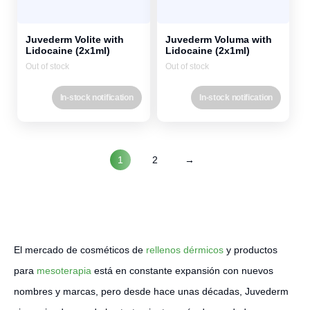
Juvederm Volite with
Juvederm Voluma with
Lidocaine (2x1ml)
Lidocaine (2x1ml)
Out of stock
Out of stock
In-stock notification
In-stock notification
1
2
→
El mercado de cosméticos de
rellenos dérmicos
y productos
para
mesoterapia
está en constante expansión con nuevos
nombres y marcas, pero desde hace unas décadas, Juvederm