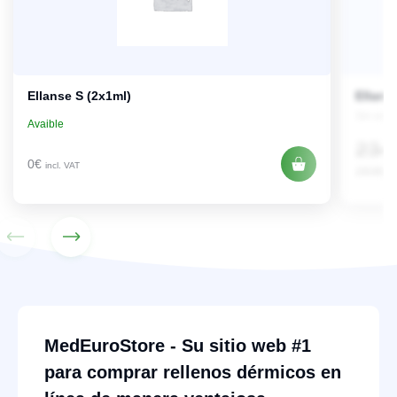
Ellanse S (2x1ml)
Ellans
Sin exis
Avaible
234
0
€
incl. VAT
283
€
in
MedEuroStore - Su sitio web #1
para comprar rellenos dérmicos en