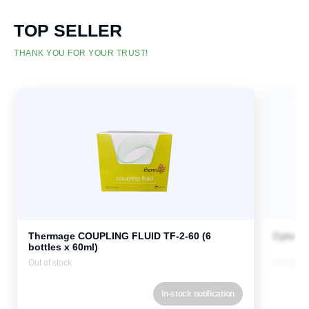
TOP SELLER
THANK YOU FOR YOUR TRUST!
Thermage COUPLING FLUID TF-2-60 (6
Cytocar
bottles x 60ml)
Out of stock
Out of st
In-stock notification