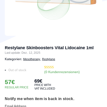
Restylane Skinboosters Vital Lidocaine 1ml
Last update: Dez.. 12, 2025
Kategorien:
,
Mesotherapy
Restylane
Out of stock
(
0
Kundenrezensionen)
Bewertet mit
5
5.00
von 5,
69
€
basierend
57
€
auf
PRICE WITH
Kundenbewertungen
REGULAR PRICE
VAT INCLUDED
Notify me when item is back in stock.
Email Address