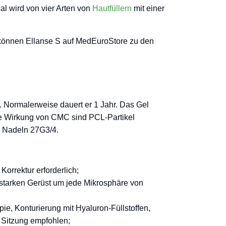
al wird von vier Arten von
Hautfüllern
mit einer
er können Ellanse S auf MedEuroStore zu den
. Normalerweise dauert er 1 Jahr. Das Gel
ie Wirkung von CMC sind PCL-Partikel
 4 Nadeln 27G3/4.
Korrektur erforderlich;
m starken Gerüst um jede Mikrosphäre von
e, Konturierung mit Hyaluron-Füllstoffen,
 Sitzung empfohlen;