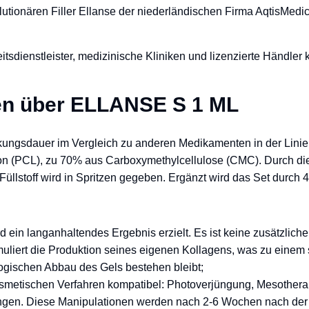
olutionären Filler Ellanse der niederländischen Firma AqtisMedic
itsdienstleister, medizinische Kliniken und lizenzierte Händl
en über ELLANSE S 1 ML
Wirkungsdauer im Vergleich zu anderen Medikamenten in der Linie
ton (PCL), zu 70% aus Carboxymethylcellulose (CMC). Durch d
r Füllstoff wird in Spritzen gegeben. Ergänzt wird das Set durch
 ein langanhaltendes Ergebnis erzielt. Es ist keine zusätzliche 
imuliert die Produktion seines eigenen Kollagens, was zu eine
logischen Abbau des Gels bestehen bleibt;
osmetischen Verfahren kompatibel: Photoverjüngung, Mesotherapi
ngen. Diese Manipulationen werden nach 2-6 Wochen nach der