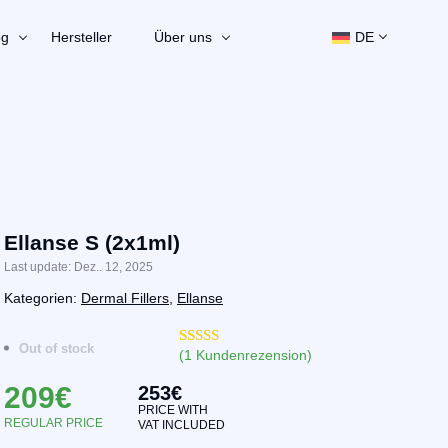
og
Hersteller
Über uns
DE
Ellanse S (2x1ml)
Last update: Dez.. 12, 2025
Kategorien:
Dermal Fillers
,
Ellanse
Out of stock
(
1
Kundenrezension)
Bewertet mit
22
4.95
von 5,
209
€
253
€
basierend
auf
PRICE WITH
Kundenbewertungen
REGULAR PRICE
VAT INCLUDED