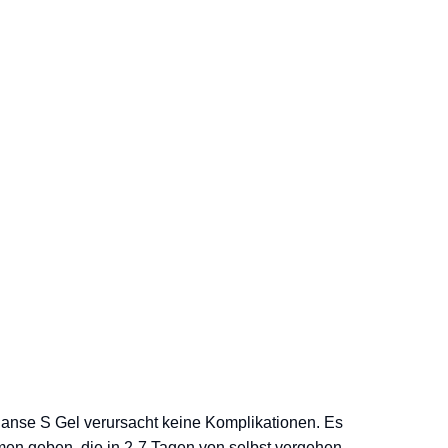
lanse S Gel verursacht keine Komplikationen. Es
 geben, die in 2-7 Tagen von selbst vergehen.