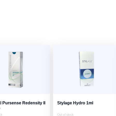
l Pursense Redensity II
Stylage Hydro 1ml
)
ck
Out of stock