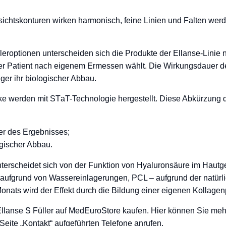
ichtskonturen wirken harmonisch, feine Linien und Falten werden
roptionen unterscheiden sich die Produkte der Ellanse-Linie n
 der Patient nach eigenem Ermessen wählt. Die Wirkungsdauer d
nger ihr biologischer Abbau.
e werden mit STаT-Technologie hergestellt. Diese Abkürzung de
er des Ergebnisses;
ogischer Abbau.
nterscheidet sich von der Funktion von Hyaluronsäure im Hautg
aufgrund von Wassereinlagerungen, PCL – aufgrund der natürlic
nats wird der Effekt durch die Bildung einer eigenen Kollagenp
llanse S Füller auf MedEuroStore kaufen. Hier können Sie mehr
Seite „Kontakt“ aufgeführten Telefone anrufen.