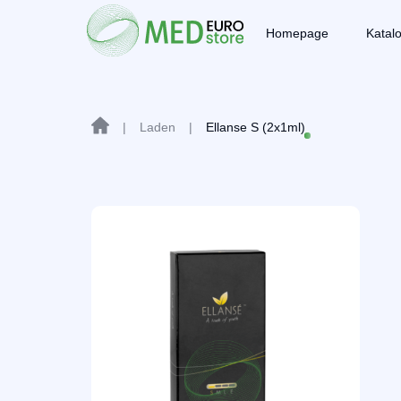
Homepage
Katal
|
Laden
|
Ellanse S (2x1ml)