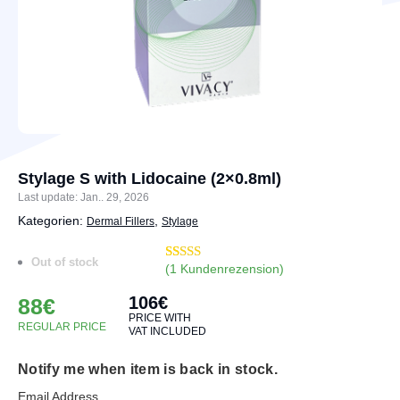
Stylage S with Lidocaine (2×0.8ml)
Last update: Jan.. 29, 2026
Kategorien:
,
Dermal Fillers
Stylage
Out of stock
(
1
Kundenrezension)
Bewertet mit
16
4.94
von 5,
106
€
basierend
88
€
auf
PRICE WITH
Kundenbewertungen
REGULAR PRICE
VAT INCLUDED
Notify me when item is back in stock.
Email Address