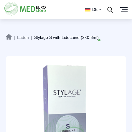
DE
|
Laden
|
Stylage S with Lidocaine (2×0.8ml)