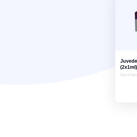
Juvede
(2x1ml)
Out of sto