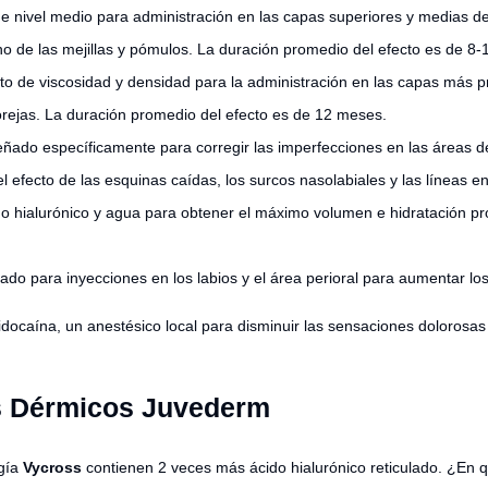
e nivel medio para administración en las capas superiores y medias de l
rno de las mejillas y pómulos. La duración promedio del efecto es de 8
lto de viscosidad y densidad para la administración en las capas más p
 orejas. La duración promedio del efecto es de 12 meses.
eñado específicamente para corregir las imperfecciones en las áreas de 
el efecto de las esquinas caídas, los surcos nasolabiales y las líneas en 
o hialurónico y agua para obtener el máximo volumen e hidratación profu
do para inyecciones en los labios y el área perioral para aumentar los 
 lidocaína, un anestésico local para disminuir las sensaciones dolorosa
es Dérmicos Juvederm
ogía
Vycross
contienen 2 veces más ácido hialurónico reticulado. ¿En q