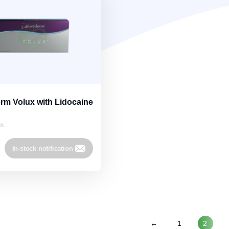
rm Volux with Lidocaine
ck
In-stock notification
←
1
2