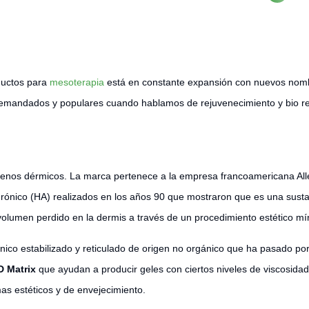
ductos para
mesoterapia
está en constante expansión con nuevos nom
emandados y populares cuando hablamos de rejuvenecimiento y bio rev
ellenos dérmicos. La marca pertenece a la empresa francoamericana A
urónico (HA) realizados en los años 90 que mostraron que es una sustan
y volumen perdido en la dermis a través de un procedimiento estético m
co estabilizado y reticulado de origen no orgánico que ha pasado por v
D Matrix
que ayudan a producir geles con ciertos niveles de viscosida
mas estéticos y de envejecimiento.