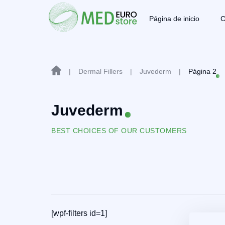
Página de inicio
C
|
Dermal Fillers
|
Juvederm
|
Página 2
Juvederm
BEST CHOICES OF OUR CUSTOMERS
[wpf-filters id=1]