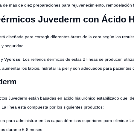
ta de más de diez preparaciones para rejuvenecimiento, remodelación fac
Dérmicos Juvederm con Ácido H
tá diseñada para corregir diferentes áreas de la cara según los result
a y seguridad.
y
Vycross
. Los rellenos dérmicos de estas 2 líneas se producen utiliz
 aumentar los labios, hidratar la piel y son adecuados para pacientes d
ederm
tos Juvederm están basadas en ácido hialurónico estabilizado que, d
. La línea está compuesta por los siguientes productos:
nea para administrar en las capas dérmicas superiores para eliminar las
idos durante 6-8 meses.