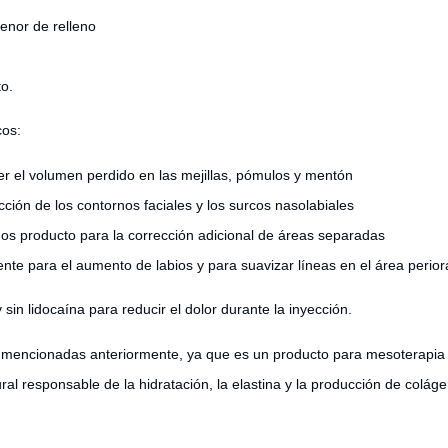
enor de relleno
o.
cos:
ner el volumen perdido en las mejillas, pómulos y mentón
cción de los contornos faciales y los surcos nasolabiales
nos producto para la corrección adicional de áreas separadas
mente para el aumento de labios y para suavizar líneas en el área periora
in lidocaína para reducir el dolor durante la inyección.
 mencionadas anteriormente, ya que es un producto para mesoterapia y 
ral responsable de la hidratación, la elastina y la producción de colág