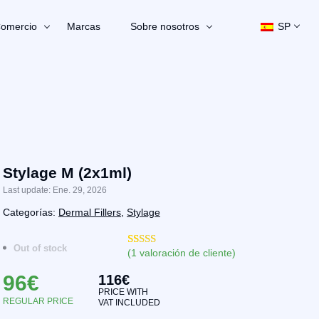
omercio
Marcas
Sobre nosotros
SP
Stylage M (2x1ml)
Last update: Ene. 29, 2026
Categorías:
Dermal Fillers
,
Stylage
Out of stock
(
1
valoración de cliente)
Valorado
17
con
5.00
de
96
€
116
€
5 en base a
valoraciones
PRICE WITH
de clientes
REGULAR PRICE
VAT INCLUDED