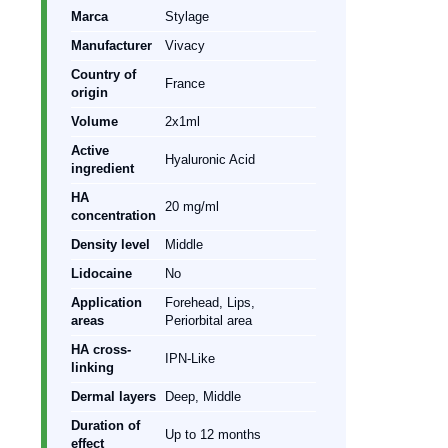
Marca
Stylage
Manufacturer
Vivacy
Country of
France
origin
l
Volume
2x1ml
Active
Hyaluronic Acid
ingredient
HA
20 mg/ml
concentration
Density level
Middle
Lidocaine
No
Application
Forehead, Lips,
areas
Periorbital area
HA cross-
IPN-Like
linking
Dermal layers
Deep, Middle
Duration of
Up to 12 months
effect