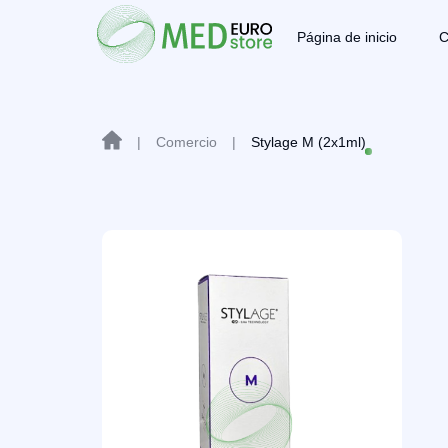
Página de inicio
C
|
Comercio
|
Stylage M (2x1ml)