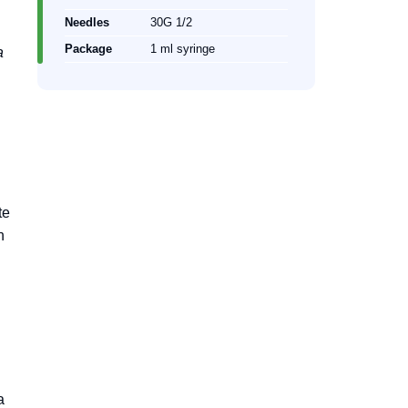
Needles
30G 1/2
Package
1 ml syringe
a
te
n
a