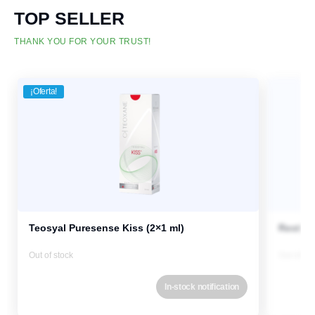
TOP SELLER
THANK YOU FOR YOUR TRUST!
¡Oferta!
Teosyal Puresense Kiss (2×1 ml)
Restyla
Out of stock
Out of st
In-stock notification