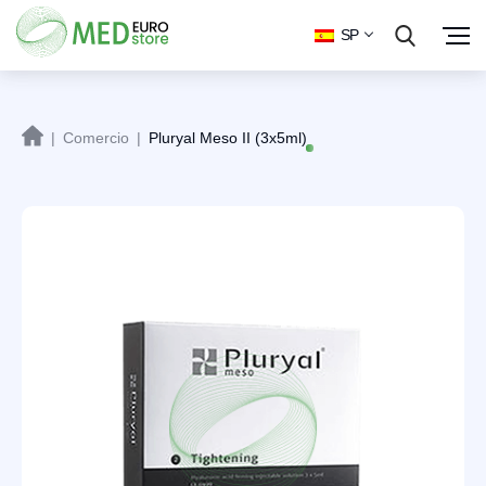
SP
|
Comercio
|
Pluryal Meso II (3x5ml)