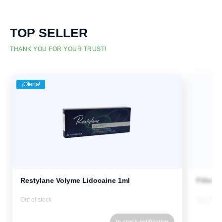
TOP SELLER
THANK YOU FOR YOUR TRUST!
¡Oferta!
Restylane Volyme Lidocaine 1ml
Fillmed
Out of stock
Out of st