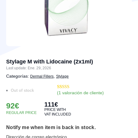
Stylage M with Lidocaine (2x1ml)
Last update: Ene. 29, 2026
Categorías:
,
Dermal Fillers
Stylage
Out of stock
(
1
valoración de cliente)
Valorado
13
con
5.00
de
111
€
5 en base a
92
€
valoraciones
PRICE WITH
de clientes
REGULAR PRICE
VAT INCLUDED
Notify me when item is back in stock.
Dirección de correo electrónico